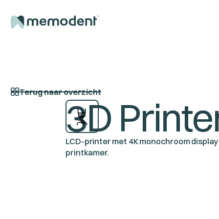
Terug naar overzicht
3D Printe
LCD-printer met 4K monochroom display 
printkamer.