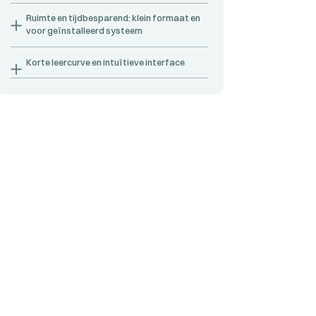
Ruimte en tijdbesparend: klein formaat en
voor geïnstalleerd systeem
Korte leercurve en intuïtieve interface