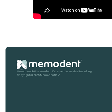
Memodent BV is een door IGJ erkende weefselinstelling.
Copyright ©
2025
Memodent B.V.