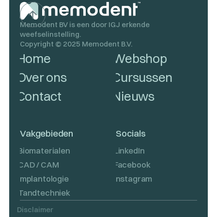
Memodent BV is een door IGJ erkende
weefselinstelling.
Copyright ©
2025
Memodent B.V.
Home
Webshop
Over ons
Cursussen
Contact
Nieuws
Vakgebieden
Socials
Biomaterialen
LinkedIn
CAD / CAM
Facebook
Implantologie
Instagram
Tandtechniek
Disclaimer