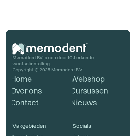
Memodent BV is een door IGJ erkende
weefselinstelling.
Copyright ©
2025
Memodent B.V.
Home
Webshop
Over ons
Cursussen
Contact
Nieuws
Vakgebieden
Socials